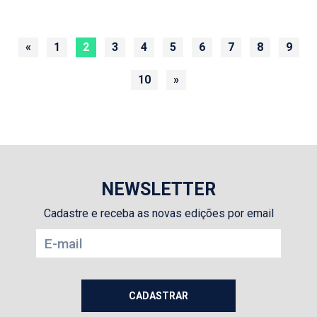
«
1
2
3
4
5
6
7
8
9
10
»
NEWSLETTER
Cadastre e receba as novas edições por email