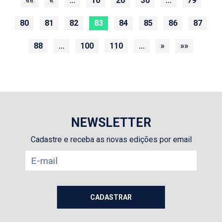
««
«
...
10
20
30
...
79
80
81
82
83
84
85
86
87
88
...
100
110
...
»
»»
NEWSLETTER
Cadastre e receba as novas edições por email