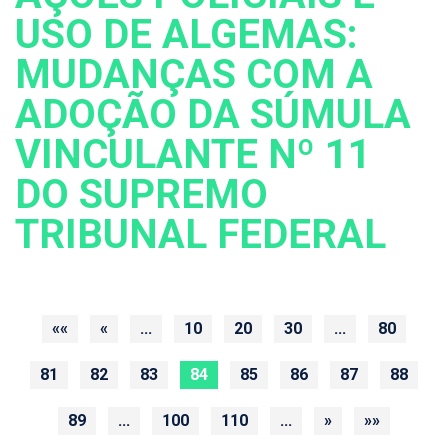
USO DE ALGEMAS:
MUDANÇAS COM A
ADOÇÃO DA SÚMULA
VINCULANTE Nº 11
DO SUPREMO
TRIBUNAL FEDERAL
««
«
...
10
20
30
...
80
81
82
83
84
85
86
87
88
89
...
100
110
...
»
»»