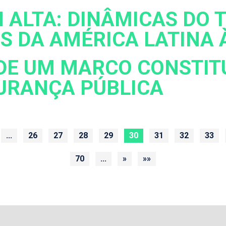
 ALTA: DINÂMICAS DO T
OS DA AMÉRICA LATINA 
DE UM MARCO CONSTIT
URANÇA PÚBLICA
...
26
27
28
29
30
31
32
33
70
...
»
»»