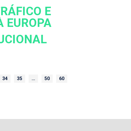
RÁFICO E
À EUROPA
UCIONAL
34
35
...
50
60