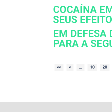
COCAÍNA EM
SEUS EFEIT
EM DEFESA 
PARA A SEG
««
«
...
10
20