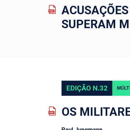
ACUSAÇÕES 
SUPERAM M
EDIÇÃO N.32
MÚLT
OS MILITAR
Raul Jungmann