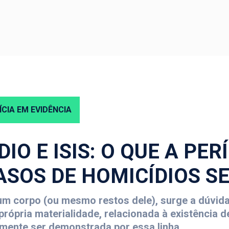
ÍCIA EM EVIDÊNCIA
IO E ISIS: O QUE A PER
ASOS DE HOMICÍDIOS S
m corpo (ou mesmo restos dele), surge a dúvida
rópria materialidade, relacionada à existência 
amente ser demonstrada por essa linha