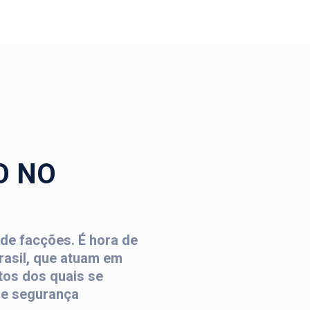
O NO
 de facções. É hora de
asil, que atuam em
itos dos quais se
de segurança