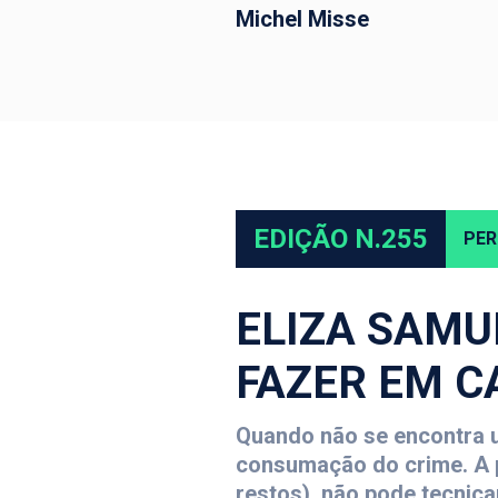
Michel Misse
EDIÇÃO N.255
PER
ELIZA SAMUD
FAZER EM C
Quando não se encontra u
consumação do crime. A p
restos), não pode tecnic