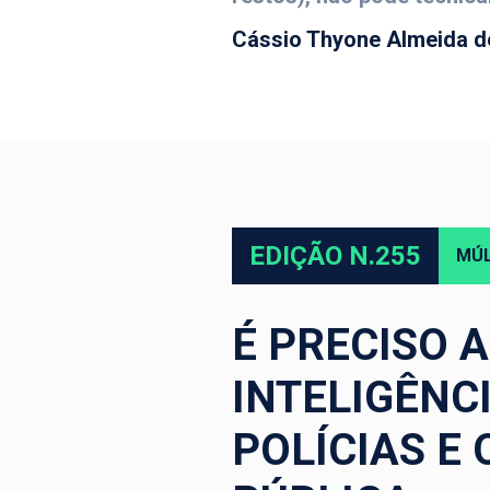
Cássio Thyone Almeida d
EDIÇÃO N.255
MÚL
É PRECISO 
INTELIGÊNC
POLÍCIAS E