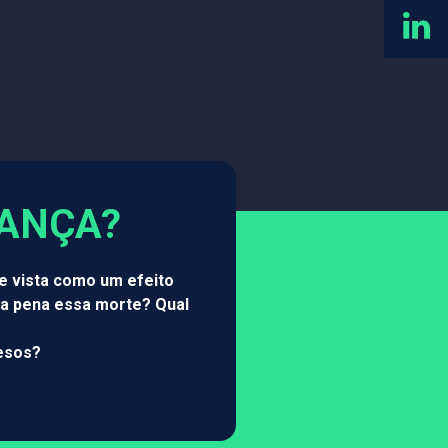
IANÇA?
e vista como um efeito
r a pena essa morte? Qual
resos?