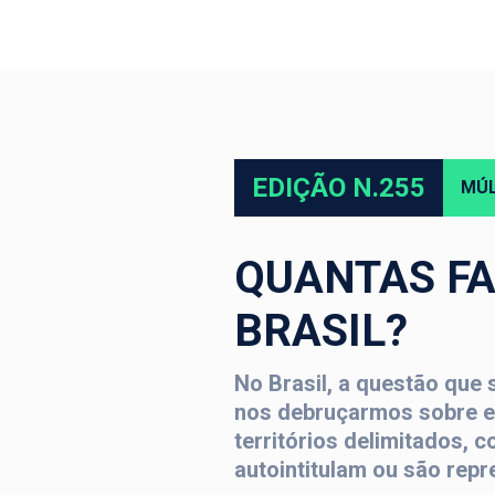
EDIÇÃO N.255
MÚL
QUANTAS F
BRASIL?
No Brasil, a questão que 
nos debruçarmos sobre e
territórios delimitados, c
autointitulam ou são rep