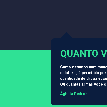
QUANTO V
Como estamos num mundo 
colateral, é permitido pe
quantidade de droga você 
Ou quantas armas você go
Ághata Pedro*