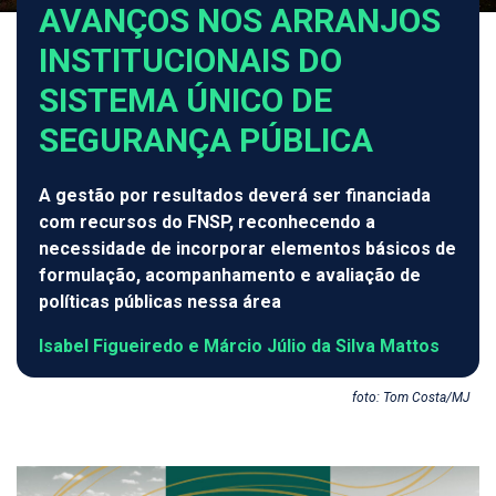
AVANÇOS NOS ARRANJOS
INSTITUCIONAIS DO
SISTEMA ÚNICO DE
SEGURANÇA PÚBLICA
A gestão por resultados deverá ser financiada
com recursos do FNSP, reconhecendo a
necessidade de incorporar elementos básicos de
formulação, acompanhamento e avaliação de
políticas públicas nessa área
Isabel Figueiredo e Márcio Júlio da Silva Mattos
foto: Tom Costa/MJ