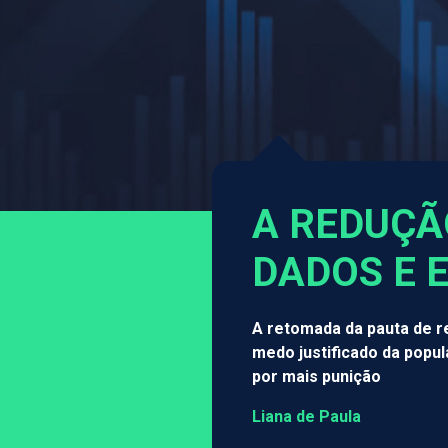
A REDUÇÃ
DADOS E 
A retomada da pauta de r
medo justificado da popu
por mais punição
Liana de Paula