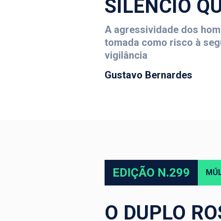
SILÊNCIO Q
A agressividade dos home
tomada como risco à segu
vigilância
Gustavo Bernardes
EDIÇÃO N.299
MÚL
O DUPLO RO