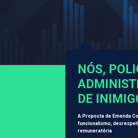
NÓS, POLI
ADMINIST
DE INIMIG
A Proposta de Emenda Con
funcionalismo, desrespei
remuneratória