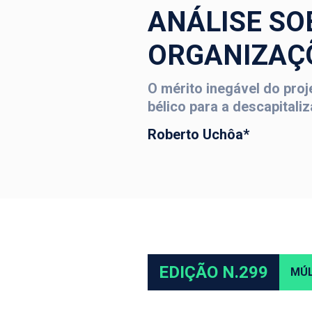
ANÁLISE SO
ORGANIZAÇ
O mérito inegável do pro
bélico para a descapital
Roberto Uchôa*
EDIÇÃO N.299
MÚL