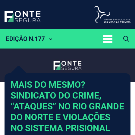
EDIÇÃO N.177
MAIS DO MESMO?
SINDICATO DO CRIME,
“ATAQUES” NO RIO GRANDE
DO NORTE E VIOLAÇÕES
NO SISTEMA PRISIONAL