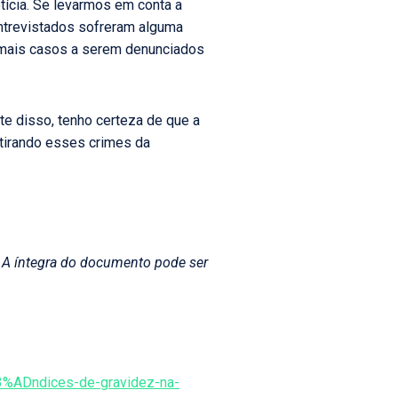
ícia. Se levarmos em conta a
entrevistados sofreram alguma
 mais casos a serem denunciados
e disso, tenho certeza de que a
 tirando esses crimes da
a. A íntegra do documento pode ser
3%ADndices-de-gravidez-na-