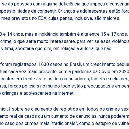
ere-se às pessoas com alguma deficiência que impeça o consent
possibilitadas de consentir. Crianças e adolescentes estão fora
imes previstos no ECA, cujas penas, inclusive, são maiores.
10 e 14 anos, mas a incidência também é alta entre 15 e 17 ano
 crime, o que seria muito interessante, para ver se essa violênc
vítima, apostaria que sim, em relação à autoria, que não.
foram registrados 1.630 casos no Brasil, um crescimento peque
rtual cada vez mais presente, com a pandemia da Covid em 2020
centes em frente às telas de computadores, tablets e celulares
sa, forças policiais no mundo todo estão preocupadas e empe
 crianças e adolescentes na internet.
nicial, sobre se o aumento de registros em todos os crimes sexu
ento real de casos ou um aumento de denúncias, nunca podere
 no caso dos crimes mais “tradicionais”, como o estupro de vulne