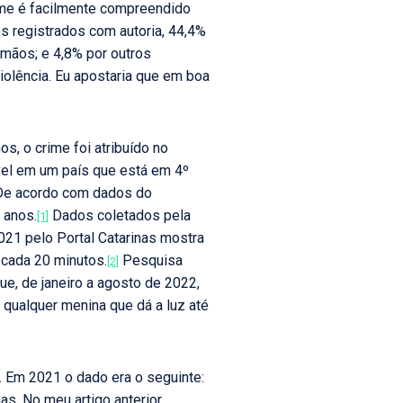
rime é facilmente compreendido
s registrados com autoria, 44,4%
rmãos; e 4,8% por outros
iolência. Eu apostaria que em boa
, o crime foi atribuído no
ível em um país que está em 4º
. De acordo com dados do
 anos.
Dados coletados pela
[1]
021 pelo Portal Catarinas mostra
 cada 20 minutos.
Pesquisa
[2]
ue, de janeiro a agosto de 2022,
qualquer menina que dá a luz até
. Em 2021 o dado era o seguinte:
s. No meu artigo anterior,