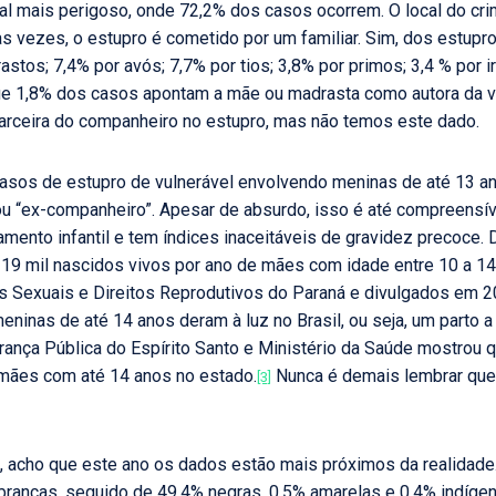
cal mais perigoso, onde 72,2% dos casos ocorrem. O local do c
 vezes, o estupro é cometido por um familiar. Sim, dos estupro
stos; 7,4% por avós; 7,7% por tios; 3,8% por primos; 3,4 % por i
 que 1,8% dos casos apontam a mãe ou madrasta como autora da v
arceira do companheiro no estupro, mas não temos este dado.
asos de estupro de vulnerável envolvendo meninas de até 13 anos
” ou “ex-companheiro”. Apesar de absurdo, isso é até compreens
amento infantil e tem índices inaceitáveis de gravidez precoce
 19 mil nascidos vivos por ano de mães com idade entre 10 a 14
s Sexuais e Direitos Reprodutivos do Paraná e divulgados em 2
ninas de até 14 anos deram à luz no Brasil, ou seja, um parto a
rança Pública do Espírito Santo e Ministério da Saúde mostrou q
 mães com até 14 anos no estado.
Nunca é demais lembrar que 
[3]
s, acho que este ano os dados estão mais próximos da realidade
rancas, seguido de 49,4% negras, 0,5% amarelas e 0,4% indígena