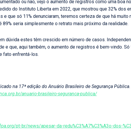
umentado ou não, vejo o aumento de registros como uma boa not
pedido do Instituto Liberta em 2022, que mostrou que 32% dos 
nos e que só 11% denunciaram, teremos certeza de que há muito
é 89% seria simplesmente o retrato mais próximo da realidade.
sem dúvida estes têm crescido em número de casos. Independent
nde e que, aqui também, o aumento de registros é bem-vindo. Só
 fato enfrentá-los.
blicado na 17ª edição do Anuário Brasileiro de Segurança Públic
ca.org.br/anuario-brasileiro-seguranca-publica/
.unfpa.org/pt-br/news/apesar-da-redu%C3%A7%C3%A3o-dos-%C