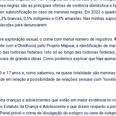
eres negras são as principais vítimas de violência doméstica e
or subnotificação no caso de meninas negras. Em 2022 o quadro
,3% brancas, 0,5% indígenas e 0,4% amarelas. Nas minhas supos
alecidas para denunciarem.
e exploração sexual, o crime com menor número de registros. A
te com a Childhood, pelo Projeto Mapear, a identificação de ma
o das rodovias federais. Isto só ao longo das rodovias federais,
 locais de grandes obras. Como podemos explicar que haja apenas
3 e 17 anos e, como sabemos, na quase totalidade são meninas d
e em relação à possibilidade de relações sexuais com “novinh
ontra crianças e adolescentes que estão em maior evidência no 
o Estatuto da Criança e Adolescente e que dizem respeito a porn
Penal prevê o crime de divulgação de estupro ou cena de estupr