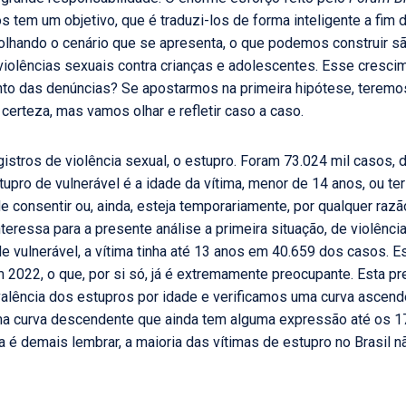
tem um objetivo, que é traduzi-los de forma inteligente a fim d
, olhando o cenário que se apresenta, o que podemos construir 
violências sexuais contra crianças e adolescentes. Esse cresc
o das denúncias? Se apostarmos na primeira hipótese, teremos 
erteza, mas vamos olhar e refletir caso a caso.
ros de violência sexual, o estupro. Foram 73.024 mil casos, 
stupro de vulnerável é a idade da vítima, menor de 14 anos, ou t
e consentir ou, ainda, esteja temporariamente, por qualquer raz
eressa para a presente análise a primeira situação, de violênc
de vulnerável, a vítima tinha até 13 anos em 40.659 dos casos.
 2022, o que, por si só, já é extremamente preocupante. Esta pr
lência dos estupros por idade e verificamos uma curva ascende
a curva descendente que ainda tem alguma expressão até os 17 
 demais lembrar, a maioria das vítimas de estupro no Brasil não