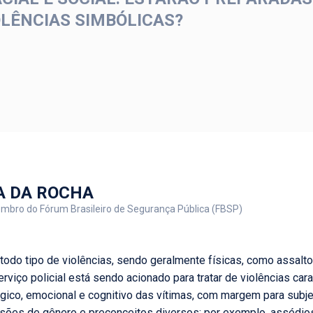
OLÊNCIAS SIMBÓLICAS?
A DA ROCHA
embro do Fórum Brasileiro de Segurança Pública (FBSP)
 todo tipo de violências, sendo geralmente físicas, como assalto
erviço policial está sendo acionado para tratar de violências ca
ico, emocional e cognitivo das vítimas, com margem para subjet
ssões de gênero e preconceitos diversos; por exemplo, assédios 