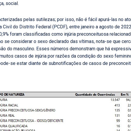
, social.
terizadas pelas sutilezas; por isso, não é fácil apurá-las no ato
cia Civil do Distrito Federal (PCDF), entre janeiro a agosto de 20
0,9% foram classificadas como injúria preconceituosa relacionad
, ao se considerar o sexo declarado das vítimas, nota-se que cer
 são do masculino. Esses números demonstram que há expressiva
muitos casos de injúria por razões da condição do sexo feminino
 pode-se estar diante de subnotificações de casos de preconcei