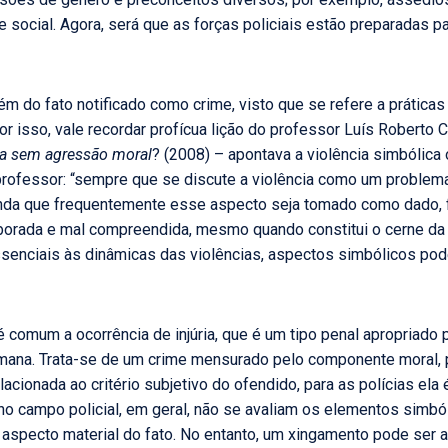
e social. Agora, será que as forças policiais estão preparadas p
lém do fato notificado como crime, visto que se refere a prática
Por isso, vale recordar profícua lição do professor Luís Roberto 
cia sem agressão moral
? (2008) – apontava a violência simbólica
rofessor: “sempre que se discute a violência como um problema
, ainda que frequentemente esse aspecto seja tomado como dado
aborada e mal compreendida, mesmo quando constitui o cerne da
enciais às dinâmicas das violências, aspectos simbólicos pod
 é comum a ocorrência de injúria, que é um tipo penal apropriado
mana. Trata-se de um crime mensurado pelo componente moral, p
lacionada ao critério subjetivo do ofendido, para as polícias el
, no campo policial, em geral, não se avaliam os elementos simb
 o aspecto material do fato. No entanto, um xingamento pode ser 