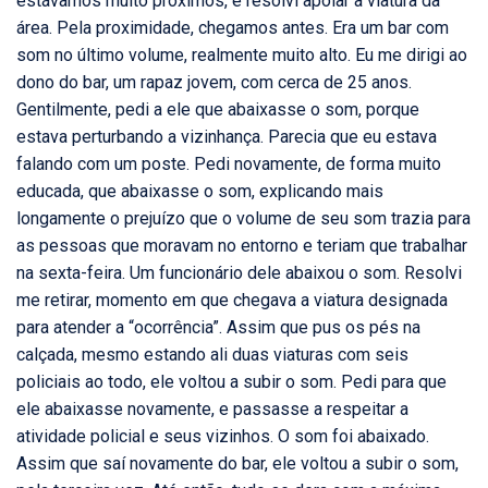
estávamos muito próximos, e resolvi apoiar a viatura da
área. Pela proximidade, chegamos antes. Era um bar com
som no último volume, realmente muito alto. Eu me dirigi ao
dono do bar, um rapaz jovem, com cerca de 25 anos.
Gentilmente, pedi a ele que abaixasse o som, porque
estava perturbando a vizinhança. Parecia que eu estava
falando com um poste. Pedi novamente, de forma muito
educada, que abaixasse o som, explicando mais
longamente o prejuízo que o volume de seu som trazia para
as pessoas que moravam no entorno e teriam que trabalhar
na sexta-feira. Um funcionário dele abaixou o som. Resolvi
me retirar, momento em que chegava a viatura designada
para atender a “ocorrência”. Assim que pus os pés na
calçada, mesmo estando ali duas viaturas com seis
policiais ao todo, ele voltou a subir o som. Pedi para que
ele abaixasse novamente, e passasse a respeitar a
atividade policial e seus vizinhos. O som foi abaixado.
Assim que saí novamente do bar, ele voltou a subir o som,