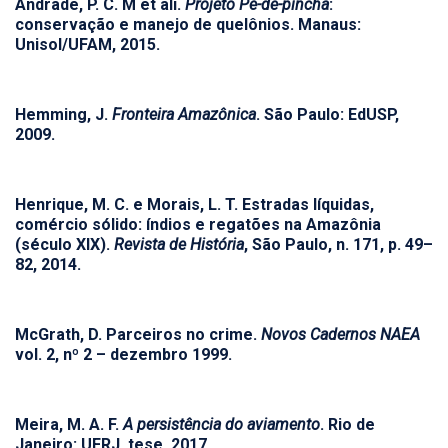
Andrade, P. C. M et ali.
Projeto Pé-de-pincha
:
conservação e manejo de quelônios. Manaus:
Unisol/UFAM, 2015.
Hemming, J.
Fronteira Amazônica
. São Paulo: EdUSP,
2009.
Henrique, M. C. e Morais, L. T. Estradas líquidas,
comércio sólido: índios e regatões na Amazônia
(século XIX).
Revista de História
, São Paulo, n. 171, p. 49–
82, 2014.
McGrath, D. Parceiros no crime.
Novos Cadernos NAEA
vol. 2, nº 2 – dezembro 1999.
Meira, M. A. F.
A persistência do aviamento
. Rio de
Janeiro: UFRJ, tese, 2017.