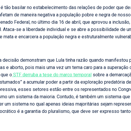
 é tão basilar no estabelecimento das relações de poder que de
fetam de maneira negativa a população pobre e negra de nosso 
nado Federal, no último dia 16 de abril, que aprovou a inclusã
. Ataca-se a liberdade individual e se abre a possibilidade de u
mata e encarcera a população negra e estruturalmente vulnerab
 decisão demonstram que Lula tinha razão quando manifestou p
as e aborto, pois mais uma vez um tema caro para a superação 
 que o
STF derruba a tese do marco temporal
sobre a demarcação
stumados” a acumular poder a partir da exploração predatória de
ressiva, esses setores estão entre os representados no Congre
esmo um sistema da maioria. Contudo, é também um sistema que 
er um sistema no qual apenas ideias majoritárias sejam repres
ático é a garantia do pluralismo, que deve ser expresso tant