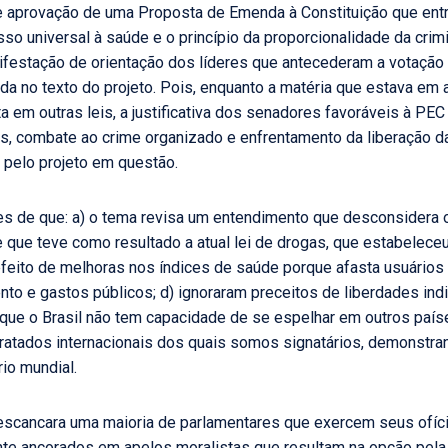
de aprovação de uma Proposta de Emenda à Constituição que entr
sso universal à saúde e o princípio da proporcionalidade da cri
ifestação de orientação dos líderes que antecederam a votaçã
da no texto do projeto. Pois, enquanto a matéria que estava em a
ta em outras leis, a justificativa dos senadores favoráveis à 
s, combate ao crime organizado e enfrentamento da liberação d
 pelo projeto em questão.
s de que: a) o tema revisa um entendimento que desconsidera 
que teve como resultado a atual lei de drogas, que estabeleceu
efeito de melhoras nos índices de saúde porque afasta usuários 
to e gastos públicos; d) ignoraram preceitos de liberdades indi
 que o Brasil não tem capacidade de se espelhar em outros pa
tratados internacionais dos quais somos signatários, demonst
io mundial.
 escancara uma maioria de parlamentares que exercem seus ofí
nte ancorados em apelos moralistas que resultam na opção pela 