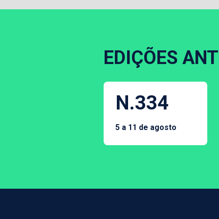
EDIÇÕES ANT
N.334
5 a 11 de agosto