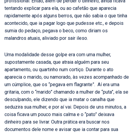
profissional. Então, além de perder o dinheiro, ainda ficava
tentando explicar para ela, ou ao cafetão que aparecia
rapidamente após alguns berros, que não sabia o que tinha
acontecido, que ia pagar logo que pudesse etc., e depois
sumia do pedaço, pegava o beco, como diriam os
malandros atuais, aliviado por sair ileso.
Uma modalidade desse golpe era com uma mulher,
supostamente casada, que atraia alguém para seu
apartamento, ou quartinho num cortiço. Durante o ato
aparecia o marido, ou namorado, às vezes acompanhado de
um cúmplice, que os “pegava em flagrante”. Aí era uma
gritaria, com o “marido” chamando a mulher de “puta”, ela se
desculpando, ele dizendo que ia matar o canalha que
seduzira sua mulher, e por aí vai. Depois de uns minutos, a
coisa ficava um pouco mais calma e o “pato” deixava
dinheiro para se livrar. Outra prática era buscar nos
documentos dele nome e avisar que ia contar para sua