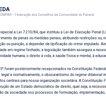
EDA
ECCOMPAR – Federação dos Conselhos da Comunidade do Paraná.
 especial a Lei 7.210/84, que instituiu a Lei de Execução Penal 
mento de penas ou medidas penais, atribuindo restrições ou, no 
o ou punição, a depender da tipificação do crime imputado. Ai
erdade em regime fechado, a legislação também assegura a nec
idade humana, o direito à vida, à saúde física e mental, à educaç
EP foram posteriormente recepcionados na Constituição Federal
s legal e normativamente, o obscurantismo do regime ditatorial
os centrais para nossa organização societária. A Constituição F
rução de um Estado democrático de direito, qual seja, a necessi
ação da sociedade nos processos de formulação, implementação