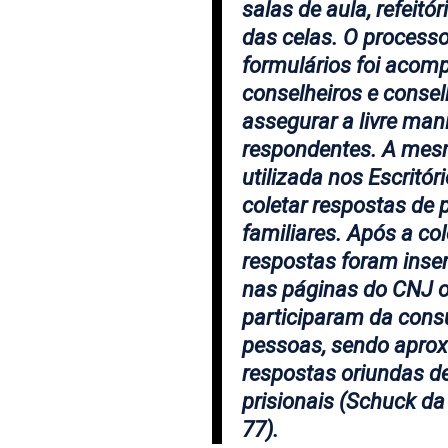
salas de aula, refeit
das celas. O process
formulários foi acom
conselheiros e conselh
assegurar a livre man
respondentes. A mesm
utilizada nos Escritór
coletar respostas de
familiares. Após a co
respostas foram inser
nas páginas do CNJ 
participaram da consu
pessoas, sendo apro
respostas oriundas d
prisionais (Schuck da 
77).