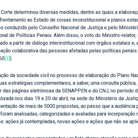
 Corte determinou diversas medidas, dentre as quais a elaboraçã
frentamento ao Estado de coisas inconstitucional e planos estadu
so conduzido pelo Conselho Nacional de Justiça e pelo Ministéri
onal de Políticas Penais. Além disso, o voto do Ministro-relator
ado a partir de diálogo interinstitucional com órgãos estatais e
icipação colaborativa das pessoas afetadas pelas políticas pena
 60
[1]
).
ipação da sociedade civil no processo de elaboração do Plano Na
duas estratégias complementares, a saber, uma consulta pública,
rtir das páginas eletrônicas da SENAPPEN e do CNJ, no período d
lizada nos dias 19 e 20 de abril, na sede do Ministério da Justi
esentação de mais de 5000 propostas, ao passo que a audiência 
foram analisadas, categorizadas e avaliadas para incorporação na
as: ações já contempladas, novas ações e ações que não se apl