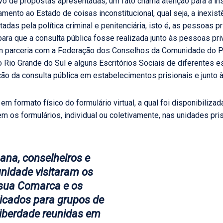
vo de propostas apresentadas, um fato chama atenção para a ins
amento ao Estado de coisas inconstitucional, qual seja, a inexist
das pela política criminal e penitenciária, isto é, as pessoas p
 para que a consulta pública fosse realizada junto às pessoas pr
 em parceria com a Federação dos Conselhos da Comunidade do
io Grande do Sul e alguns Escritórios Sociais de diferentes e
icação da consulta pública em estabelecimentos prisionais e junt
em formato físico do formulário virtual, a qual foi disponibiliza
em os formulários, individual ou coletivamente, nas unidades pris
na, conselheiros e
nidade visitaram os
 sua Comarca e os
licados para grupos de
liberdade reunidas em