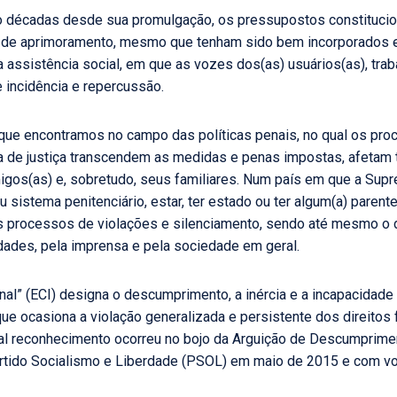
 décadas desde sua promulgação, os pressupostos constituciona
m de aprimoramento, mesmo que tenham sido bem incorporados 
 assistência social, em que as vozes dos(as) usuários(as), tra
 incidência e repercussão.
o que encontramos no campo das políticas penais, no qual os pr
 de justiça transcendem as medidas e penas impostas, afetam t
igos(as) e, sobretudo, seus familiares. Num país em que a Sup
u sistema penitenciário, estar, ter estado ou ter algum(a) pare
os processos de violações e silenciamento, sendo até mesmo o 
idades, pela imprensa e pela sociedade em geral.
nal” (ECI) designa o descumprimento, a inércia e a incapacidad
que ocasiona a violação generalizada e persistente dos direito
, tal reconhecimento ocorreu no bojo da Arguição de Descumprim
rtido Socialismo e Liberdade (PSOL) em maio de 2015 e com vo