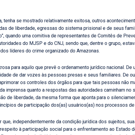
da, tenha se mostrado relativamente exitosa, outros acontecimen
adas de liberdade, egressas do sistema prisional e de seus fam
co”, quando uma comitiva de representantes de Comitês de Prev
autoridades do MJSP e do CNJ, sendo que, dentre o grupo, estav
m dos líderes do crime organizado do Amazonas.
osa para aquilo que prevê o ordenamento jurídico nacional. De u
lidade de dar vozes às pessoas presas e seus familiares. De ou
primorar os controles dos órgãos para que tais pessoas não m
da imprensa quanto a respostas das autoridades caminham no s
ão de liberdade, da mesma forma que aponta para o silenciamen
incípios de participação dos(as) usuários(as) nos processos de 
r que, independentemente da condição jurídica dos sujeitos, su
speito à participação social para o enfrentamento ao Estado de