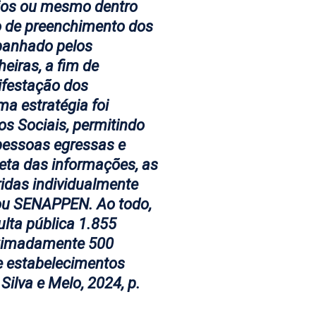
órios ou mesmo dentro
o de preenchimento dos
panhado pelos
eiras, a fim de
ifestação dos
a estratégia foi
ios Sociais, permitindo
 pessoas egressas e
leta das informações, as
idas individualmente
ou SENAPPEN. Ao todo,
lta pública 1.855
ximadamente 500
e estabelecimentos
Silva e Melo, 2024, p.