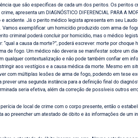
ência que são específicas de cada um dos peritos. Os peritos 
 de crime, apresenta um DIAGNÓSTICO DIFERENCIAL PARA A MO
dio e acidente. Já o perito médico legista apresenta em seu L
 Vamos exemplificar: um homicídio produzido com arma de fogo,
 perito criminal poderá concluir por homicídio, mas o médico legi
r: “qual a causa da morte?”, poderá escrever: morte por choque
arma de fogo. Um médico não deveria se manifestar sobre um diag
em qualquer contextualização e não pode também confiar em i
restringir aos vestígios e a causa médica da morte. Mesmo em si
r com múltiplas lesões de arma de fogo, podendo em tese exclu
prever uma segunda instância para a definição final do diagnóst
minada seria efetiva, além da correção de possíveis outros err
perícia de local de crime com o corpo presente, então o estab
ista ao preencher um atestado de óbito e às informações de um in