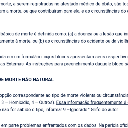
 morte, a serem registradas no atestado médico de óbito, são t
 a morte, ou que contribuíram para ela, e as circunstâncias do 
a básica de morte é definida como: (a) a doença ou a lesão que i
mente à morte; ou (b) as circunstâncias do acidente ou da violên
tada em um formulário, cujos blocos apresentam seus respecti
as Externas. As instruções para preenchimento daquele bloco sã
DE MORTE NÃO NATURAL
 opção correspondente ao tipo de morte violenta ou circunstânc
o, 3 – Homicídio, 4 – Outros).
Essa informação frequentemente é 
 não for sabido o tipo, informar 9 –Ignorado.” Grifo do autor
 em parte problemas enfrentados com os dados. Na perícia ofici