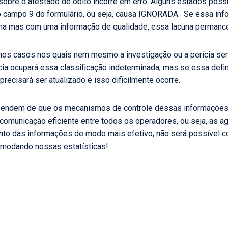
al sobre o atestado de óbito incorre em erro. Alguns estados p
lo campo 9 do formulário, ou seja, causa IGNORADA. Se essa in
ma mas com uma informação de qualidade, essa lacuna permance
s casos nos quais nem mesmo a investigação ou a perícia ser
ncia ocupará essa classificação indeterminada, mas se essa defi
recisará ser atualizado e isso dificilmente ocorre.
endem de que os mecanismos de controle dessas informações 
omunicação eficiente entre todos os operadores, ou seja, as agê
to das informações de modo mais efetivo, não será possível co
omodando nossas estatísticas!