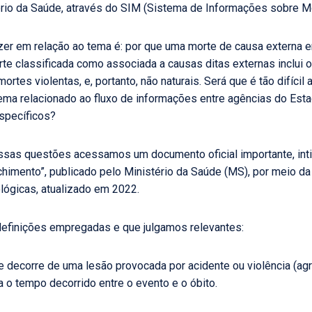
ério da Saúde, através do SIM (Sistema de Informações sobre Mo
er em relação ao tema é: por que uma morte de causa externa 
rte classificada como associada a causas ditas externas inclui 
rtes violentas, e, portanto, não naturais. Será que é tão difícil 
ema relacionado ao fluxo de informações entre agências do Est
specíficos?
sas questões acessamos um documento oficial importante, intit
himento”, publicado pelo Ministério da Saúde (MS), por meio d
lógicas, atualizado em 2022.
finições empregadas e que julgamos relevantes:
ue decorre de uma lesão provocada por acidente ou violência (agr
a o tempo decorrido entre o evento e o óbito.