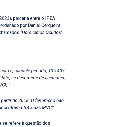
2023), parceria entre o IPEA
oordenado por Daniel Cerqueira
 chamados “
Homicídios Ocultos
”,
 isto é, naquele período, 135.407
bito, se decorrente de acidentes,
VCI).
”
 partir de 2018. O fenômeno não
 concentram 66,4% das MVCI
”
e se refere à questão dos