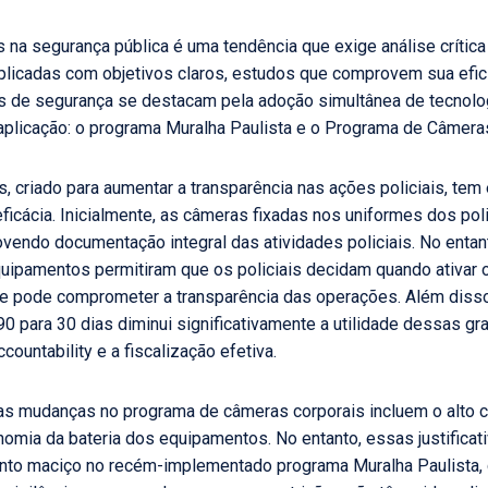
 na segurança pública é uma tendência que exige análise crítica 
licadas com objetivos claros, estudos que comprovem sua efici
cas de segurança se destacam pela adoção simultânea de tecnol
aplicação: o programa Muralha Paulista e o Programa de Câmeras 
 criado para aumentar a transparência nas ações policiais, te
cácia. Inicialmente, as câmeras fixadas nos uniformes dos pol
ovendo documentação integral das atividades policiais. No enta
quipamentos permitiram que os policiais decidam quando ativar 
ue pode comprometer a transparência das operações. Além disso
 para 30 dias diminui significativamente a utilidade dessas g
ountability e a fiscalização efetiva.
a as mudanças no programa de câmeras corporais incluem o alt
mia da bateria dos equipamentos. No entanto, essas justificat
to maciço no recém-implementado programa Muralha Paulista, 