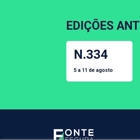
EDIÇÕES ANT
N.334
5 a 11 de agosto