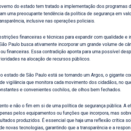
overno do estado tem tratado a implementação dos programas 
am uma preocupante tendência da política de segurança em valori
nsparência, inclusive nas operações policiais.
rições financeiras e técnicas para expandir com qualidade e i
São Paulo busca ativamente incorporar um grande volume de câm
 ou financeiras. Essa contradição aponta para uma possível desp
ioridades na alocação de recursos públicos.
, o estado de São Paulo está se tornando um Argos, o gigante c
de vigilância que monitora cada movimento dos cidadãos, no qu
 constantes e convenientes cochilos, de olhos bem fechados.
nto e não o fim em si de uma política de segurança pública. A ef
penas pelos equipamentos ou funções que incorpora, mas sobre
ltados produzidos. É essencial que haja uma reflexão crítica so
e novas tecnologias, garantindo que a transparência e a respo