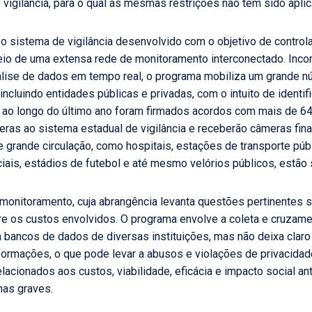
vigilância, para o qual as mesmas restrições não têm sido aplic
o sistema de vigilância desenvolvido com o objetivo de controla
eio de uma extensa rede de monitoramento interconectado. Inco
lise de dados em tempo real, o programa mobiliza um grande n
incluindo entidades públicas e privadas, com o intuito de identif
o, ao longo do último ano foram firmados acordos com mais de 6
as ao sistema estadual de vigilância e receberão câmeras fina
 grande circulação, como hospitais, estações de transporte púb
iais, estádios de futebol e até mesmo velórios públicos, estão
monitoramento, cuja abrangência levanta questões pertinentes s
re os custos envolvidos. O programa envolve a coleta e cruzam
bancos de dados de diversas instituições, mas não deixa claro 
ormações, o que pode levar a abusos e violações de privacidad
lacionados aos custos, viabilidade, eficácia e impacto social 
has graves.