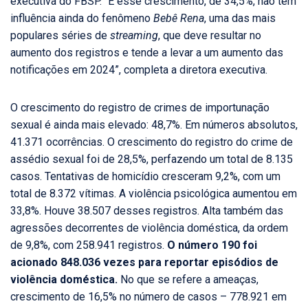
executiva do FBSP. “E esse crescimento, de 34,5%, não tem
influência ainda do fenômeno
Bebê Rena
, uma das mais
populares séries de
streaming
, que deve resultar no
aumento dos registros e tende a levar a um aumento das
notificações em 2024”, completa a diretora executiva.
O crescimento do registro de crimes de importunação
sexual é ainda mais elevado: 48,7%. Em números absolutos,
41.371 ocorrências. O crescimento do registro do crime de
assédio sexual foi de 28,5%, perfazendo um total de 8.135
casos. Tentativas de homicídio cresceram 9,2%, com um
total de 8.372 vítimas. A violência psicológica aumentou em
33,8%. Houve 38.507 desses registros. Alta também das
agressões decorrentes de violência doméstica, da ordem
de 9,8%, com 258.941 registros.
O número 190 foi
acionado 848.036 vezes para reportar episódios de
violência doméstica.
No que se refere a ameaças,
crescimento de 16,5% no número de casos – 778.921 em