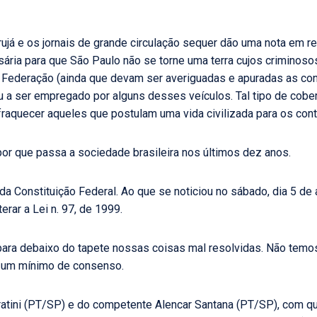
arujá e os jornais de grande circulação sequer dão uma nota em re
cessária para que São Paulo não se torne uma terra cujos crimin
a Federação (ainda que devam ser averiguadas e apuradas as co
 a ser empregado por alguns desses veículos. Tal tipo de cobert
nfraquecer aqueles que postulam uma vida civilizada para os cont
por que passa a sociedade brasileira nos últimos dez anos.
 da Constituição Federal. Ao que se noticiou no sábado, dia 5 de 
erar a Lei n. 97, de 1999.
para debaixo do tapete nossas coisas mal resolvidas. Não temo
a um mínimo de consenso.
atini (PT/SP) e do competente Alencar Santana (PT/SP), com q