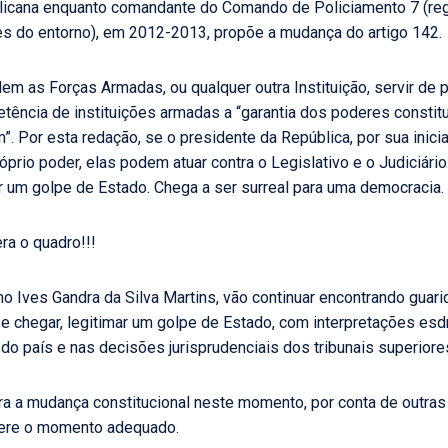
blicana enquanto comandante do Comando de Policiamento 7 (reg
s do entorno), em 2012-2013, propõe a mudança do artigo 142.
em as Forças Armadas, ou qualquer outra Instituição, servir de 
ência de instituições armadas a “garantia dos poderes constituci
”. Por esta redação, se o presidente da República, por sua inicia
óprio poder, elas podem atuar contra o Legislativo e o Judiciári
ar um golpe de Estado. Chega a ser surreal para uma democracia.
era o quadro!!!
mo Ives Gandra da Silva Martins, vão continuar encontrando guarid
se chegar, legitimar um golpe de Estado, com interpretações esd
 do país e nas decisões jurisprudenciais dos tribunais superiore
ra a mudança constitucional neste momento, por conta de outras
pere o momento adequado.