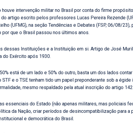
houve intervenção militar no Brasil por conta do firme propósit
te do artigo escrito pelos professores Lucas Pereira Rezende 
elho (UFMG), na seção Tendências e Debates (FSP, 06/08/23),
o por que o Brasil passou nos últimos anos.
s dessas Instituições e a Instituição em si. Artigo de José Muri
a do Exército após 1930.
50% está de um lado e 50% do outro, basta um dos lados conta
 o STF e o TSE tenham tido um papel preponderante sob a égide i
malidade, mesmo respaldado pela atual inscrição do artigo 142
eiras essenciais do Estado (não apenas militares, mas policiais fe
olítica da Nação, criar períodos de desincompatibilização para a
titucional e democrática do Brasil.