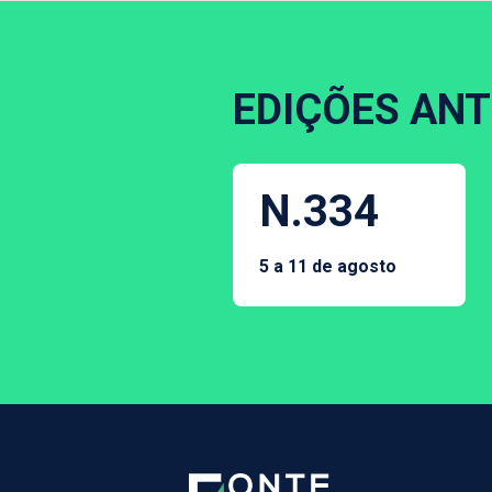
EDIÇÕES ANT
N.334
5 a 11 de agosto