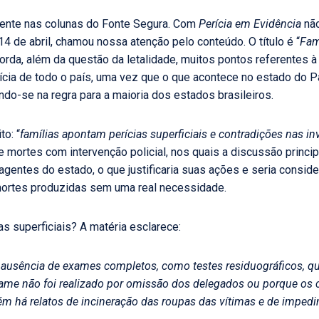
orrente nas colunas do Fonte Segura. Com
Perícia em Evidência
não
14 de abril, chamou nossa atenção pelo conteúdo. O título é “
Fam
borda, além da questão da letalidade, muitos pontos referentes à 
cia de todo o país, uma vez que o que acontece no estado do P
indo-se na regra para a maioria dos estados brasileiros.
to: “
famílias apontam perícias superficiais e contradições nas i
mortes com intervenção policial, nos quais a discussão princip
agentes do estado, o que justificaria suas ações e seria consid
ortes produzidas sem uma real necessidade.
s superficiais? A matéria esclarece:
 a ausência de exames completos, como testes residuográficos, q
me não foi realizado por omissão dos delegados ou porque os 
ém há relatos de incineração das roupas das vítimas e de impe