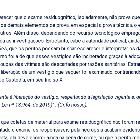
arecer que o exame residuográfico, isoladamente, não prova que
 os demais elementos de prova, em especial a prova técnica, o
 outros. Além disso, dependendo do recurso tecnológico empreg
da as investigações. Entretanto, cabe à autoridade policial, ain
ões, que os peritos possam buscar esclarecer e interpretar os d
overno foi a de que esses vestígios são incinerados graças à ado
roupas das vítimas são descartadas por razões sanitárias. Estran
liberação de um vestígio que sequer foi examinado, contrariando
 de Custódia, em seu Inciso X:
ente à liberação do vestígio, respeitando a legislação vigente e,
a Lei nº 13.964, de 2019)” . (Grifo nosso).
 que coletas de material para exame residuográfico não foram r
sitado o exame, os responsáveis pela necrópsia acabam eviden
oleta, ela deve ocorrer ainda na cena de crime, ou que o perito m