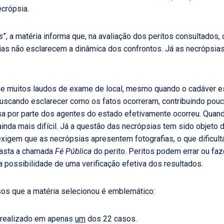
ecrópsia.
s
”, a matéria informa que, na avaliação dos peritos consultados,
cias não esclarecem a dinâmica dos confrontos. Já as necrópsia
ue muitos laudos de exame de local, mesmo quando o cadáver es
buscando esclarecer como os fatos ocorreram, contribuindo pou
a por parte dos agentes do estado efetivamente ocorreu. Quand
inda mais difícil. Já a questão das necrópsias tem sido objeto d
exigem que as necrópsias apresentem fotografias, o que dificult
asta a chamada
Fé Pública
do perito. Peritos podem errar ou faz
 possibilidade de uma verificação efetiva dos resultados.
sos que a matéria selecionou é emblemático:
i realizado em apenas
um
dos 22 casos.